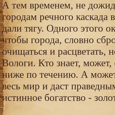
А тем временем, не дожид
городам речного каскада 
дали тягу. Одного этого о
чтобы города, словно сбр
очищаться и расцветать, 
Вологи. Кто знает, может,
ниже по течению. А может
весь мир и даст праведны
истинное богатство - золо