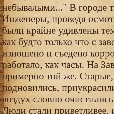
небывалыми..." В городе 
Инженеры, проведя осмот
были крайне удивлены тем
как будто только что с зав
изношено и съедено корро
работало, как часы. На За
примерно той же. Старые
подновились, приукрасили
воздух словно очистились
Люди стали приветливее, 