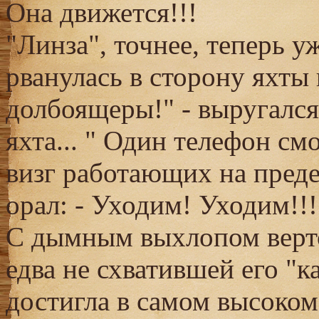
Она движется!!!
"Линза", точнее, теперь уж
рванулась в сторону яхты 
долбоящеры!" - выругался
яхта... " Один телефон см
визг работающих на преде
орал: - Уходим! Уходим!!! 
С дымным выхлопом верто
едва не схватившей его "к
достигла в самом высоком 