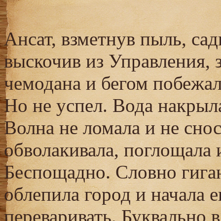
Ансат, взметнув пыль, са
выскочив из Управления, з
чемодана и бегом побежал
Но не успел. Вода накрыла
Волна не ломала и не снос
обволакивала, поглощала 
Беспощадно. Словно гиган
облепила город и начала 
переваривать. Буквально 