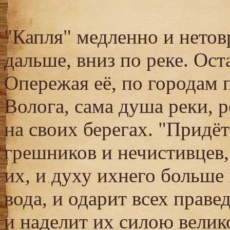
"Капля" медленно и нетов
дальше, вниз по реке. Ост
Опережая её, по городам п
Волога, сама душа реки, 
на своих берегах. "Придёт 
грешников и нечистивцев, 
их, и духу ихнего больше 
вода, и одарит всех праве
и наделит их силою велик