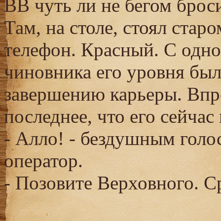
ВВ чуть ли не бегом броси
Там, на столе, стоял ста
телефон. Красный. С одно
чиновника его уровня бы
завершению карьеры. Впро
последнее, что его сейчас 
- Алло! - бездушным голо
оператор.
- Позовите Верховного. С