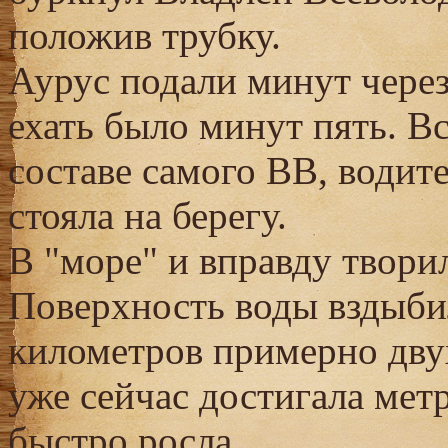
положив трубку.
Аурус подали минут через
ехать было минут пять. Вс
составе самого ВВ, водит
стояла на берегу.
В "море" и вправду творил
Поверхность воды вздыби
километров примерно двух
уже сейчас достигала мет
быстро росла.