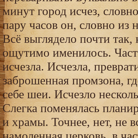
минут город исчез, словно
пару часов он, словно из 
Всё выглядело почти так, 
ощутимо именилось. Част
исчезла. Исчезла, превра
заброшенная промзона, гд
себе шеи. Исчезло несколь
Слегка поменялась планир
и храмы. Точнее, нет, не в
намоленная церковь, в ча