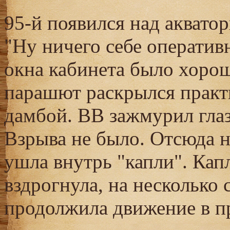
95-й появился над акватор
"Ну ничего себе оперативн
окна кабинета было хорош
парашют раскрылся практ
дамбой. ВВ зажмурил глаза
Взрыва не было. Отсюда н
ушла внутрь "капли". Кап
вздрогнула, на несколько 
продолжила движение в п