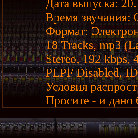
Дата выпуска: 20.
Время звучания: 
Формат: Электрон
18 Tracks, mp3 (L
Stereo, 192 kbps,
PLPF Disabled, IDT
Условия распрост
Просите - и дано 