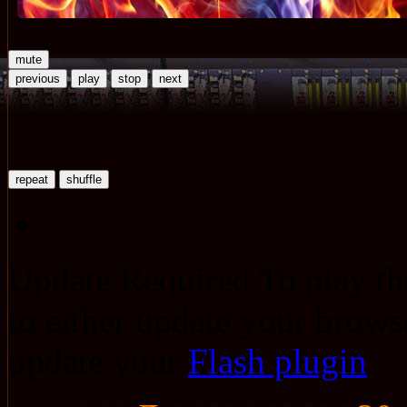
mute
previous
play
stop
next
repeat
shuffle
Update Required
To play th
to either update your browse
update your
Flash plugin
.